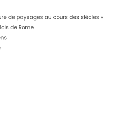
ture de paysages au cours des siècles »
dicis de Rome
ens
s