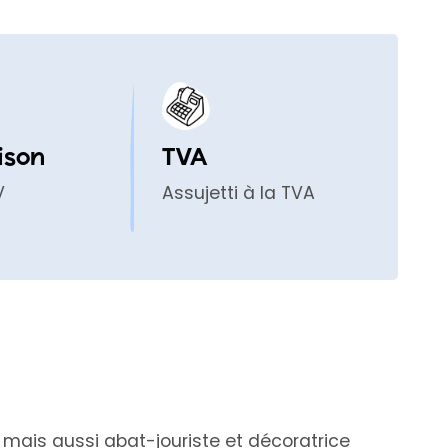
ison
TVA
V
Assujetti à la TVA
0, mais aussi abat-jouriste et décoratrice