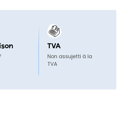
ison
TVA
V
Non assujetti à la
TVA